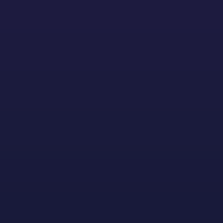
食品科技
研发健康、可持续的食品生产技术