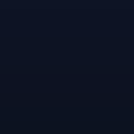
...
新闻简报
技术支持
公司档案
申请先锋注册账号